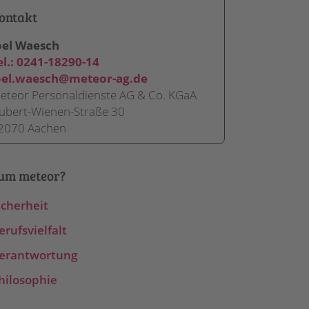
ontakt
oel Waesch
el.:
0241-18290-14
oel.waesch@meteor-ag.de
eteor Personaldienste AG & Co. KGaA
ubert-Wienen-Straße 30
2070 Aachen
um meteor?
icherheit
erufsvielfalt
erantwortung
hilosophie