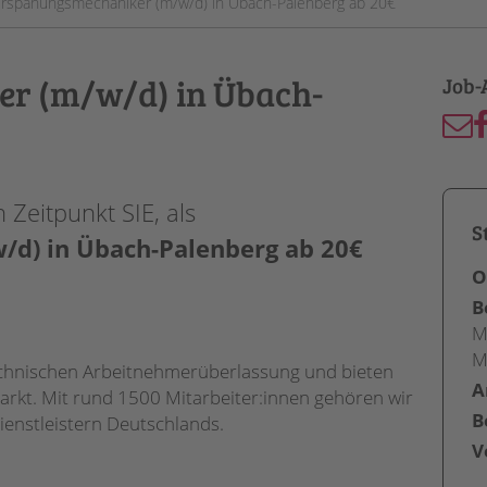
rspanungsmechaniker (m/w/d) in Übach-Palenberg ab 20€
r (m/w/d) in Übach-
Zeitpunkt SIE, als
S
d) in Übach-Palenberg ab 20€
O
B
M
M
-technischen Arbeitnehmerüberlassung und bieten
A
rkt. Mit rund 1500 Mitarbeiter:innen gehören wir
B
ienstleistern Deutschlands.
V