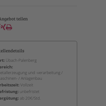
tellendetails
rt:
Übach-Palenberg
ereich:
etallerzeugung und -verarbeitung /
aschinen- / Anlagenbau
rbeitszeit:
Vollzeit
efristung:
unbefristet
ergütung:
ab 20€/Std.