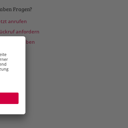
haben Fragen?
etzt anrufen
ückruf anfordern
-Mail schreiben