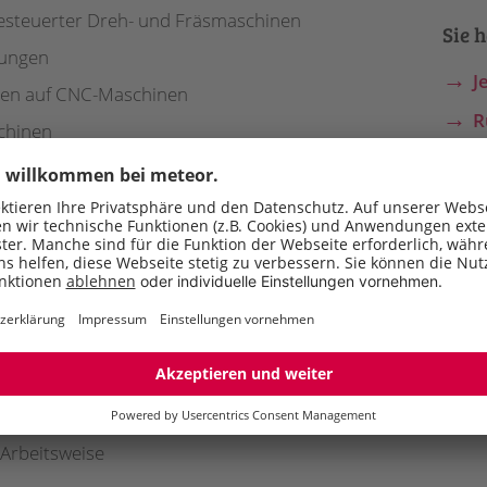
steuerter Dreh- und Fräsmaschinen
Sie 
tungen
J
erien auf CNC-Maschinen
R
chinen
E
 sowie Messungen
riemechaniker (m/w/d) oder vergleichbar
enbereich
 Arbeitsweise