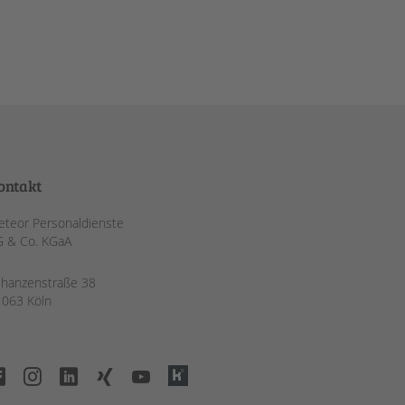
ontakt
teor Personaldienste
G & Co. KGaA
chanzenstraße 38
1063 Köln
meteor
Instagram
LinkedIn
Xing
Youtube
Kununu