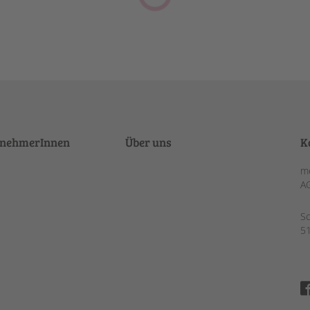
rnehmerInnen
Über uns
K
me
A
S
5