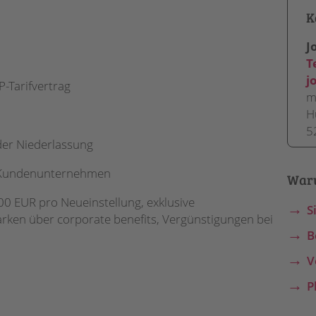
K
J
T
j
-Tarifvertrag
m
H
5
der Niederlassung
 Kundenunternehmen
War
0 EUR pro Neueinstellung, exklusive
S
ken über corporate benefits, Vergünstigungen bei
B
V
P