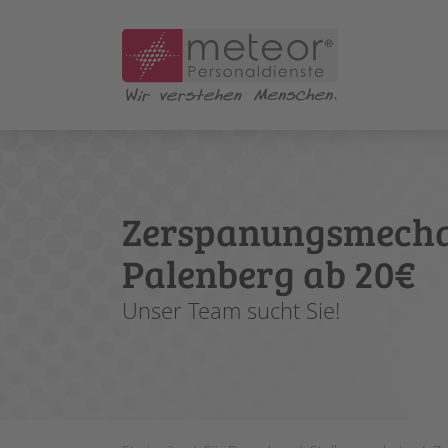
Skip to main content
Zerspanungsmecha
Palenberg ab 20€
Unser Team sucht Sie!
You are here: