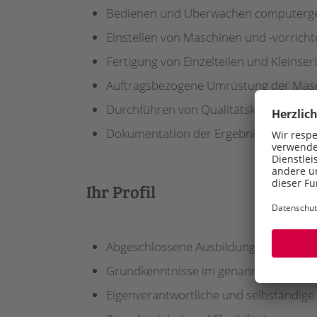
Bedienen und Überwachen computerge
Einstellen von Maschinen und -vorrich
Fertigung von Einzelteilen und Kleins
Auftragsbezogene Umrüstung der Mas
Durchführen von Qualitätskontrollen,
Dokumentation der Ergebnisse
Ihr Profil
Abgeschlossene Ausbildung zum Indust
Grundkenntnisse im genannten Aufgab
Eigenverantwortliche und selbständige