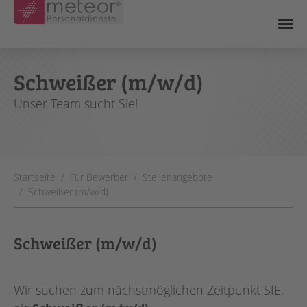
Skip to main content
Schweißer (m/w/d)
Unser Team sucht Sie!
You are here:
Startseite
Für Bewerber
Stellenangebote
Schweißer (m/w/d)
Schweißer (m/w/d)
Wir suchen zum nächstmöglichen Zeitpunkt SIE,