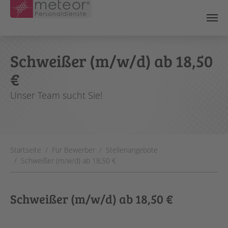
Skip to main content
Schweißer (m/w/d) ab 18,50
€
Unser Team sucht Sie!
You are here:
Startseite
Für Bewerber
Stellenangebote
Schweißer (m/w/d) ab 18,50 €
Schweißer (m/w/d) ab 18,50 €