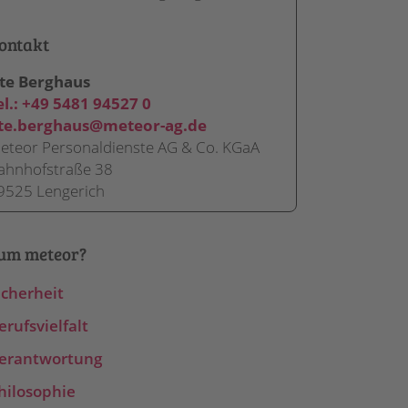
ontakt
te Berghaus
el.:
+49 5481 94527 0
te.berghaus@meteor-ag.de
eteor Personaldienste AG & Co. KGaA
ahnhofstraße 38
9525 Lengerich
um meteor?
icherheit
erufsvielfalt
erantwortung
hilosophie