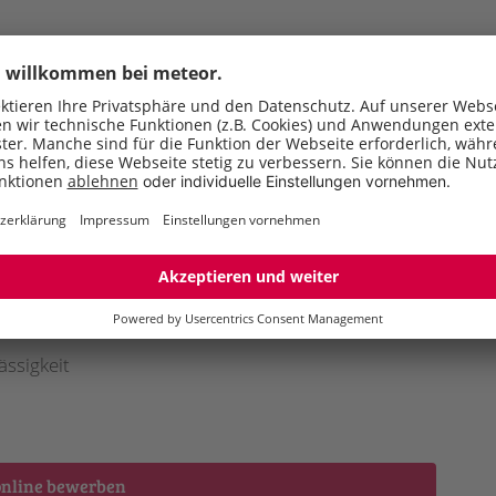
Sie 
J
R
E
Ausbildung als Metallbauer (m/w/d), Mechaniker
bildung wünschenswert
AG
in
ässigkeit
online bewerben