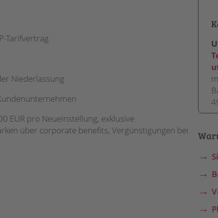
K
-Tarifvertrag
U
T
u
der Niederlassung
m
B
 Kundenunternehmen
4
0 EUR pro Neueinstellung, exklusive
ken über corporate benefits, Vergünstigungen bei
War
S
B
V
P