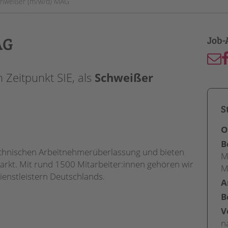
hweißer (m/w/d) MAG
AG
Zeitpunkt SIE, als
Schweißer
S
O
B
-technischen Arbeitnehmerüberlassung und bieten
M
rkt. Mit rund 1500 Mitarbeiter:innen gehören wir
M
ienstleistern Deutschlands.
A
B
V
n