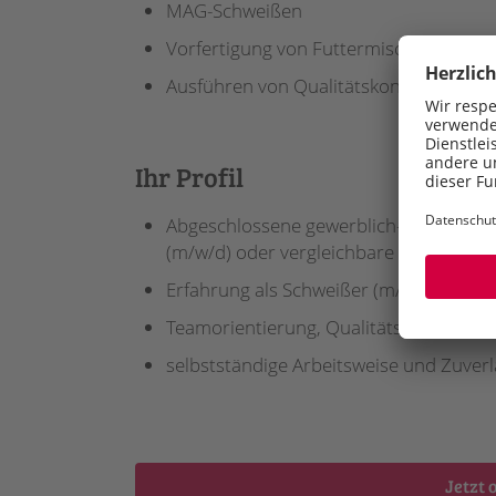
MAG-Schweißen
Vorfertigung von Futtermischwagen
Ausführen von Qualitätskontrollen
Ihr Profil
Abgeschlossene gewerblich-technische 
(m/w/d) oder vergleichbare Berufsaus
Erfahrung als Schweißer (m/w/d) für M
Teamorientierung, Qualitätsbewusstse
selbstständige Arbeitsweise und Zuverl
Jetzt 