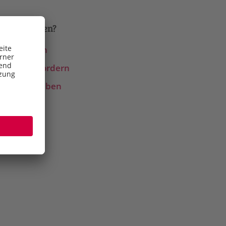
haben Fragen?
etzt anrufen
ückruf anfordern
-Mail schreiben