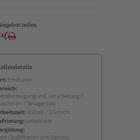
tellendetails
rt:
Emsbüren
ereich:
etallerzeugung und -verarbeitung /
aschinen- / Anlagenbau
rbeitszeit:
Vollzeit / 2-Schicht
efristung:
unbefristet
ergütung:
ach Qualifikation und Eignung