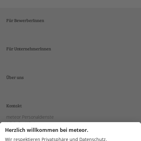
Für BewerberInnen
Für UnternehmerInnen
Über uns
Kontakt
meteor Personaldienste
AG & Co. KGaA
Schanzenstraße 38