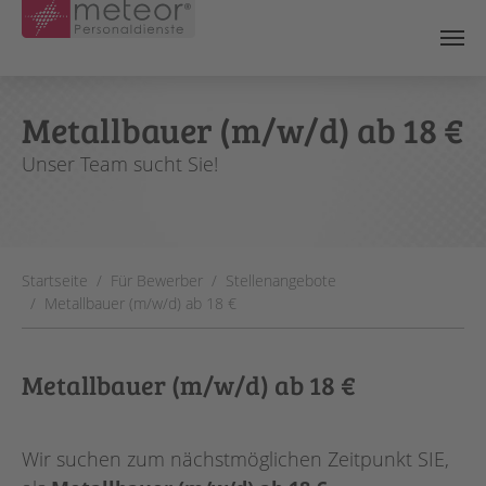
Skip to main content
Metallbauer (m/w/d) ab 18 €
Unser Team sucht Sie!
You are here:
Startseite
Für Bewerber
Stellenangebote
Metallbauer (m/w/d) ab 18 €
Metallbauer (m/w/d) ab 18 €
Wir suchen zum nächstmöglichen Zeitpunkt SIE,