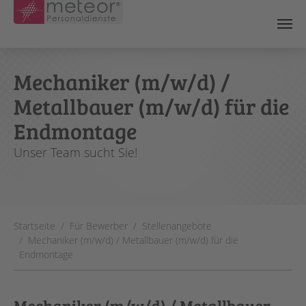
Skip to main content
Mechaniker (m/w/d) /
Metallbauer (m/w/d) für die
Endmontage
Unser Team sucht Sie!
You are here:
Startseite
Für Bewerber
Stellenangebote
Mechaniker (m/w/d) / Metallbauer (m/w/d) für die
Endmontage
Mechaniker (m/w/d) / Metallbauer