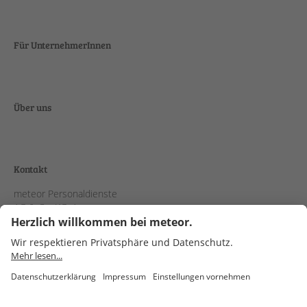
Für UnternehmerInnen
Über uns
Kontakt
meteor Personaldienste
AG & Co. KGaA
Schanzenstraße 38
51063 Köln
meteor
Instagram
LinkedIn
Xing
Youtube
Kununu