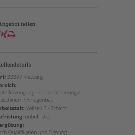
tellendetails
rt:
33397 Rietberg
ereich:
etallerzeugung und -verarbeitung /
aschinen- / Anlagenbau
rbeitszeit:
Vollzeit 3 - Schicht
efristung:
unbefristet
ergütung:
ach Qualifikation und Eignung