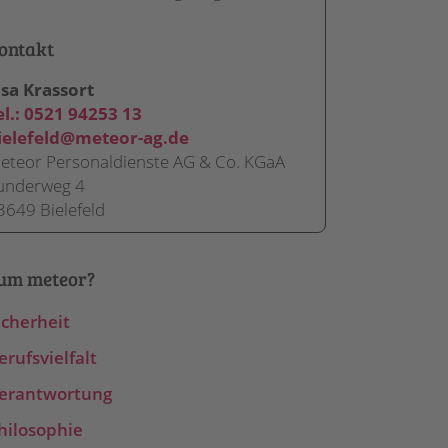
ontakt
isa Krassort
el.:
0521 94253 13
ielefeld
@meteor-ag.de
eteor Personaldienste AG & Co. KGaA
underweg 4
3649 Bielefeld
um meteor?
icherheit
erufsvielfalt
erantwortung
hilosophie