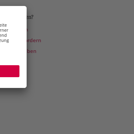
haben Fragen?
etzt anrufen
ückruf anfordern
-Mail schreiben