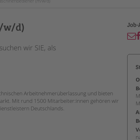
schinenbediener (m/w/d)
/w/d)
uchen wir SIE, als
S
O
B
-technischen Arbeitnehmerüberlassung und bieten
M
rkt. Mit rund 1500 Mitarbeiter:innen gehören wir
M
ienstleistern Deutschlands.
A
B
V
n