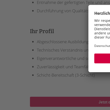
Entnahme der gefertigten Teile und an
Durchführung von Qualitätskontrollen
Ihr Profil
Abgeschlossene Ausbildung zum XXX (m
Technisches Verständnis und handwerk
Eigenverantwortliche und sorgfältige A
Zuverlässigkeit und Teamfähigkeit
Schicht-Bereitschaft (3-Schicht)
Jetzt 