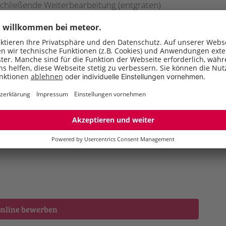
schließende Weiterbearbeitung (entgraten)
 und Verpackungsarbeiten
Sie 
J
R
/w/d) oder vergleichbar
E
liches Geschick wünschenswert
rbeitsweise
online bewerben