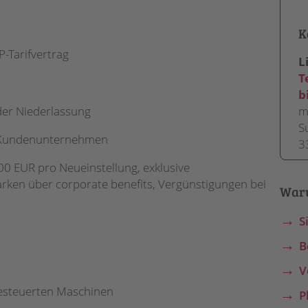
K
-Tarifvertrag
L
T
b
der Niederlassung
m
S
 Kundenunternehmen
3
0 EUR pro Neueinstellung, exklusive
ken über corporate benefits, Vergünstigungen bei
War
S
B
V
esteuerten Maschinen
P