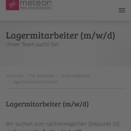
Skip to main content
Lagermitarbeiter (m/w/d)
Unser Team sucht Sie!
You are here:
Startseite
Für Bewerber
Stellenangebote
Lagermitarbeiter (m/w/d)
Lagermitarbeiter (m/w/d)
Wir suchen zum nächstmöglichen Zeitpunkt SIE,