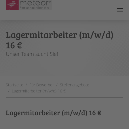
Skip to main content
Lagermitarbeiter (m/w/d)
16 €
Unser Team sucht Sie!
You are here:
Startseite
Für Bewerber
Stellenangebote
Lagermitarbeiter (m/w/d) 16 €
Lagermitarbeiter (m/w/d) 16 €