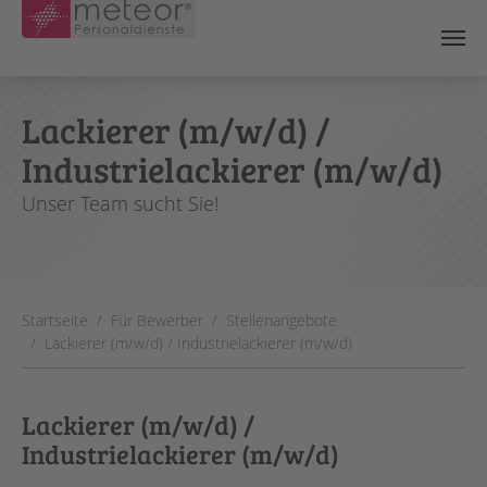
Skip to main content
Lackierer (m/w/d) /
Industrielackierer (m/w/d)
Unser Team sucht Sie!
You are here:
Startseite
Für Bewerber
Stellenangebote
Lackierer (m/w/d) / Industrielackierer (m/w/d)
Lackierer (m/w/d) /
Industrielackierer (m/w/d)