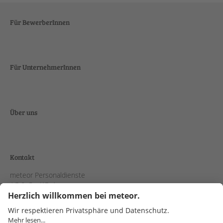
Für BewerberInnen
Für UnternehmerInnen
Über uns
Kontakt
meteor Personaldienste
AG & Co. KGaA
Schanzenstraße 38
51063 Köln