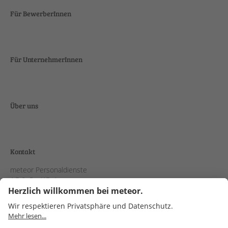
Für BewerberInnen
Für UnternehmerInnen
Über uns
Kontakt
meteor Personaldienste
AG & Co. KGaA
Schanzenstraße 38
51063 Köln