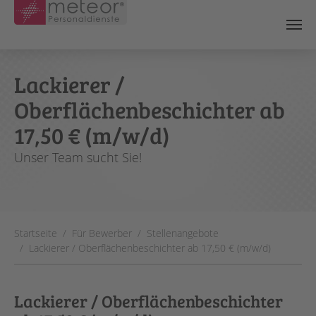
Skip to main content
Lackierer /
Oberflächenbeschichter ab
17,50 € (m/w/d)
Unser Team sucht Sie!
You are here:
Startseite
Für Bewerber
Stellenangebote
Lackierer / Oberflächenbeschichter ab 17,50 € (m/w/d)
Lackierer / Oberflächenbeschichter