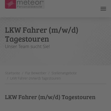
Skip to main content
LKW Fahrer (m/w/d)
Tagestouren
Unser Team sucht Sie!
You are here:
Startseite
Für Bewerber
Stellenangebote
LKW Fahrer (m/w/d) Tagestouren
LKW Fahrer (m/w/d) Tagestouren