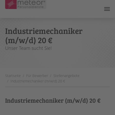
Skip to main content
Industriemechaniker
(m/w/d) 20 €
Unser Team sucht Sie!
You are here:
Startseite
Für Bewerber
Stellenangebote
Industriemechaniker (m/w/d) 20 €
Industriemechaniker (m/w/d) 20 €