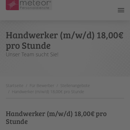
Skip to main content
Handwerker (m/w/d) 18,00€
pro Stunde
Unser Team sucht Sie!
You are here:
Startseite
Für Bewerber
Stellenangebote
Handwerker (m/w/d) 18,00€ pro Stunde
Handwerker (m/w/d) 18,00€ pro
Stunde