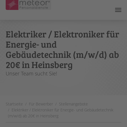
Skip to main content
Elektriker / Elektroniker für
Energie- und
Gebäudetechnik (m/w/d) ab
20€ in Heinsberg
Unser Team sucht Sie!
You are here:
Startseite
Für Bewerber
Stellenangebote
Elektriker / Elektroniker für Energie- und Gebäudetechnik
(m/w/d) ab 20€ in Heinsberg