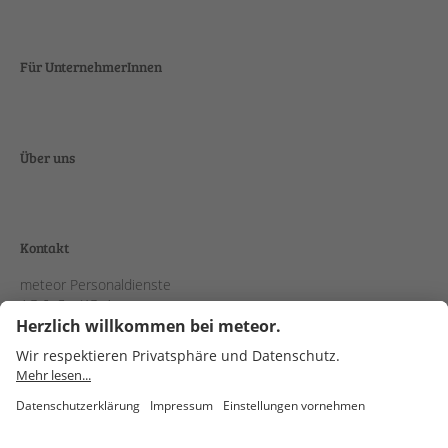
Für UnternehmerInnen
Über uns
Kontakt
meteor Personaldienste
AG & Co. KGaA
Schanzenstraße 38
51063 Köln
meteor
Instagram
LinkedIn
Xing
Youtube
Kununu